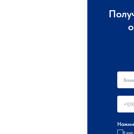
Полу
о
Нажмит
Я даю