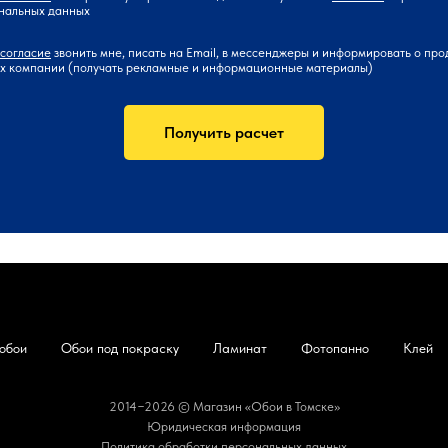
нальных данных
согласие
звонить мне, писать на Email, в мессенджеры и информировать о про
ах компании (получать рекламные и информационные материалы)
Получить расчет
обои
Обои под покраску
Ламинат
Фотопанно
Клей
2014−2026 © Магазин «Обои в Томске»
Юридическая информация
Политика обработки персональных данных