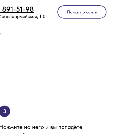
) 891-51-98
Поиск по сайту
 Красноармейская, 118
ы
3
Нажмите на него и вы попадёте