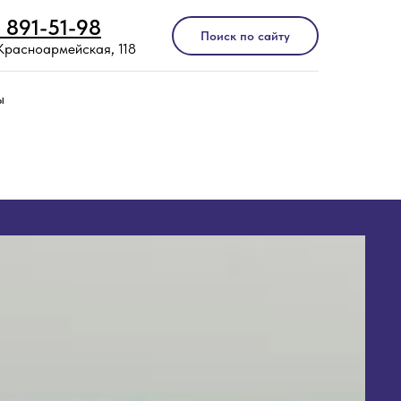
) 891-51-98
Поиск по сайту
 Красноармейская, 118
ы