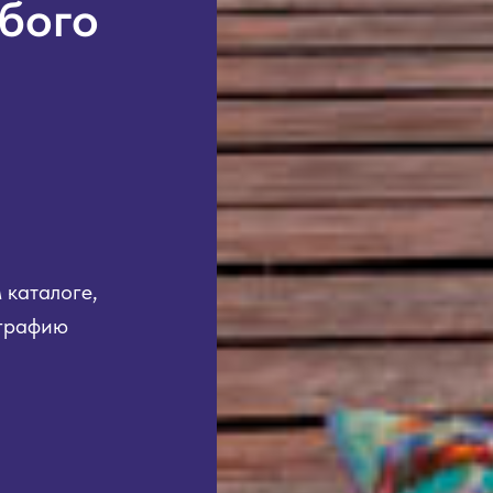
бого
 каталоге,
ографию