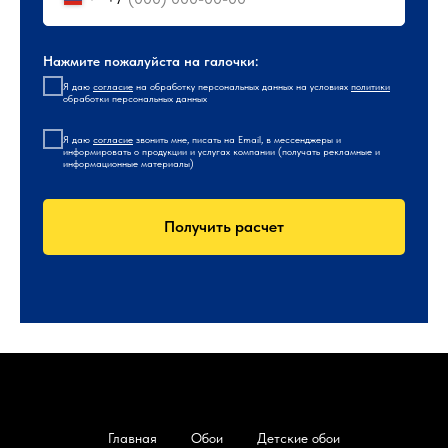
Нажмите пожалуйста на галочки:
Я даю
согласие
на обработку персональных данных на условиях
политики
обработки персональных данных
Я даю
согласие
звонить мне, писать на Email, в мессенджеры и
информировать о продукции и услугах компании (получать рекламные и
информационные материалы)
Получить расчет
Главная
Обои
Детские обои