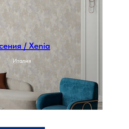
сения / Xenia
Подробнее
Италия