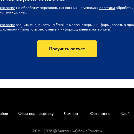
согласие
на обработку персональных данных на условиях
политики
обработки
нальных данных
согласие
звонить мне, писать на Email, в мессенджеры и информировать о про
ах компании (получать рекламные и информационные материалы)
Получить расчет
обои
Обои под покраску
Ламинат
Фотопанно
Клей
2014−2026 © Магазин «Обои в Томске»