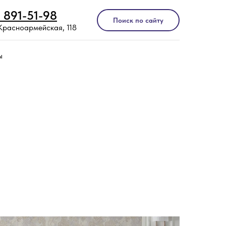
) 891-51-98
Поиск по сайту
 Красноармейская, 118
ы