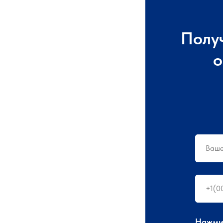
Полу
о
Нажмит