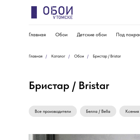
Главная
Обои
Детские обои
Под покра
Главная
/
Каталог
/
Обои
/
Бристар / Bristar
Бристар / Bristar
Все производители
Белла / Bella
Ксения 