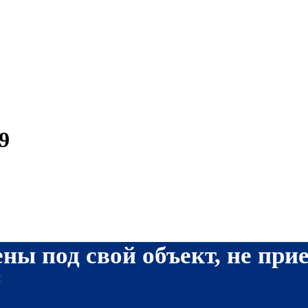
9
ны под свой объект, не при
я