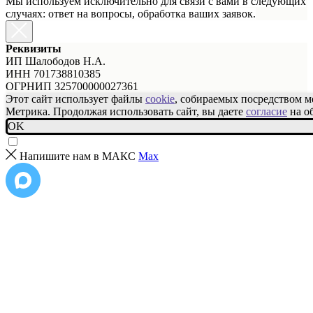
Мы используем исключительно для связи с вами в следующих
случаях: ответ на вопросы, обработка ваших заявок.
Реквизиты
ИП Шалободов Н.А.
ИНН 701738810385
ОГРНИП 325700000027361
Этот сайт использует файлы
cookie
, собираемых посредством 
Метрика. Продолжая использовать сайт, вы даете
согласие
на о
OK
Напишите нам в МАКС
Max