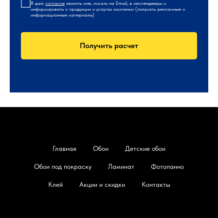
Я даю
согласие
звонить мне, писать на Email, в мессенджеры и
информировать о продукции и услугах компании (получать рекламные и
информационные материалы)
Получить расчет
Главная
Обои
Детские обои
Обои под покраску
Ламинат
Фотопанно
Клей
Акции и скидки
Контакты