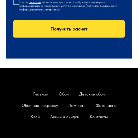
Я даю
согласие
звонить мне, писать на Email, в мессенджеры и
информировать о продукции и услугах компании (получать рекламные и
информационные материалы)
Получить расчет
Главная
Обои
Детские обои
Обои под покраску
Ламинат
Фотопанно
Клей
Акции и скидки
Контакты