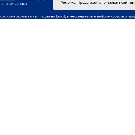
Метрика. Продолжая использовать сайт, вы
нальных данных
согласие
звонить мне, писать на Email, в мессенджеры и информировать о про
ах компании (получать рекламные и информационные материалы)
Получить расчет
обои
Обои под покраску
Ламинат
Фотопанно
Клей
2014−2026 © Магазин «Обои в Томске»
Юридическая информация