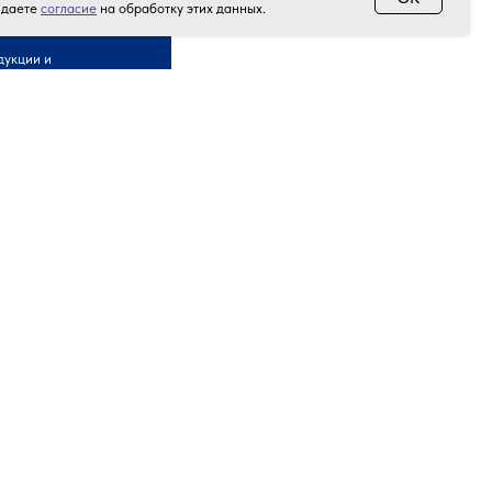
 даете
согласие
на обработку этих данных.
дукции и
Акции и скидки
Контакты