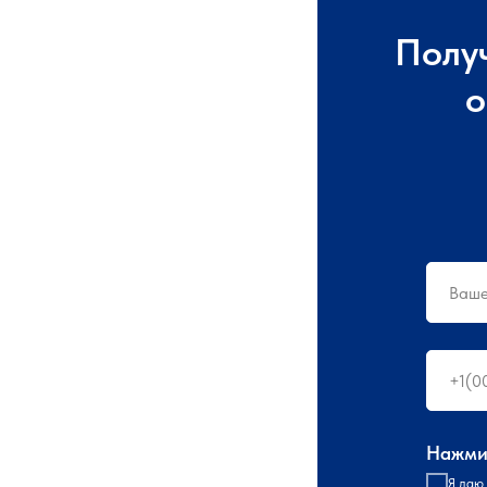
Полу
о
Нажмит
Я даю