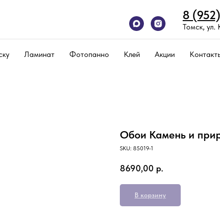
8 (952
Томск, ул.
ску
Ламинат
Фотопанно
Клей
Акции
Контакт
Обои Камень и прир
SKU:
85019-1
8690,00
р.
В корзину