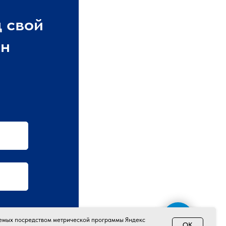
 свой
ин
Напишите нам в МАКС
аемых посредством метрической программы Яндекс
OK