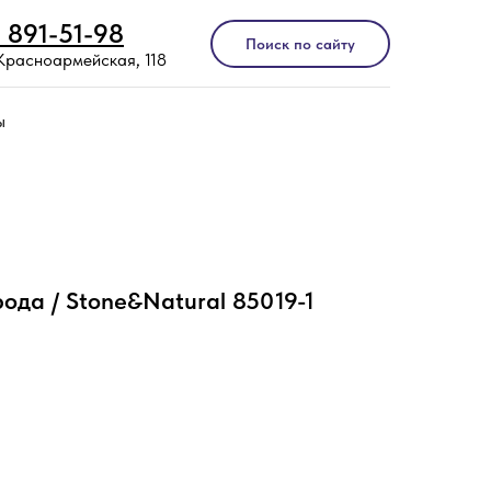
) 891-51-98
Поиск по сайту
 Красноармейская, 118
ы
ода / Stone&Natural 85019-1