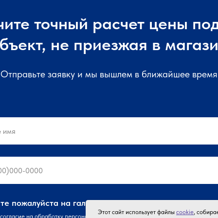
чите точный расчет цены под
бъект, не приезжая в магаз
Отправьте заявку и мы вышлем в ближайшее время
е пожалуйста на галочки:
Этот сайт использует файлы
cookie
, собир
согласие
на обработку персональных данных на условиях
политики
обработки