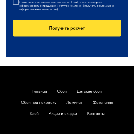
Я даю
согласие
звонить мне, писать на Email, в мессенджеры и
информировать о продукции и услугах компании (получать рекламные и
информационные материалы)
Получить расчет
Главная
Обои
Детские обои
Обои под покраску
Ламинат
Фотопанно
Клей
Акции и скидки
Контакты