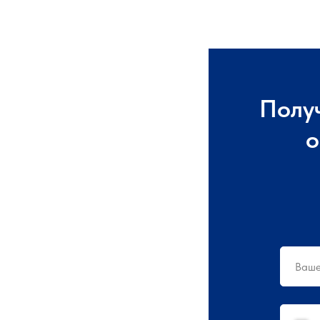
Полу
о