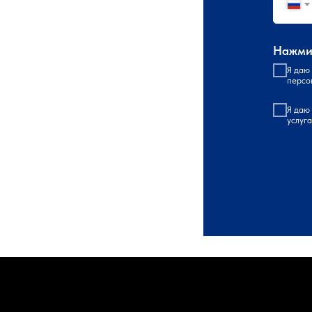
Нажмит
Я даю
персо
Я даю
услуг