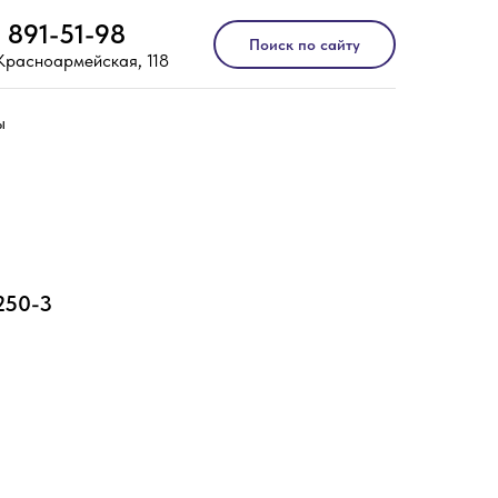
) 891-51-98
Поиск по сайту
 Красноармейская, 118
ы
250-3