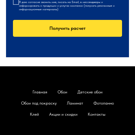
Я даю
согласие
звонить мне, писать на Email, в мессенджеры и
информировать о продукции и услугах компании (получать рекламные и
информационные материалы)
Получить расчет
Главная
Обои
Детские обои
Обои под покраску
Ламинат
Фотопанно
Клей
Акции и скидки
Контакты