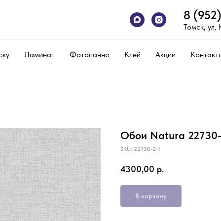
8 (952
Томск, ул.
ску
Ламинат
Фотопанно
Клей
Акции
Контакт
Обои Natura 22730-
SKU:
22730-2-1
4300,00
р.
В корзину