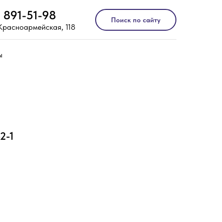
) 891-51-98
Поиск по сайту
 Красноармейская, 118
ы
2-1