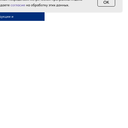
OK
 даете
согласие
на обработку этих данных.
дукции и
Акции и скидки
Контакты