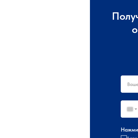
Полу
о
Нажмит