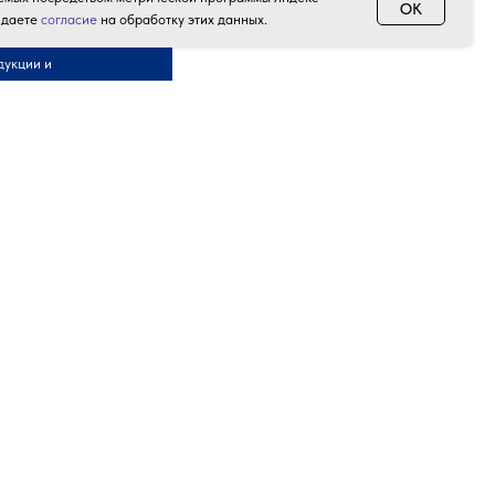
OK
 даете
согласие
на обработку этих данных.
дукции и
Акции и скидки
Контакты