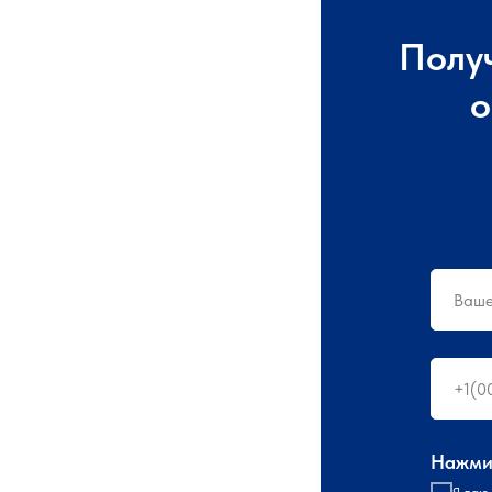
Полу
о
Нажмит