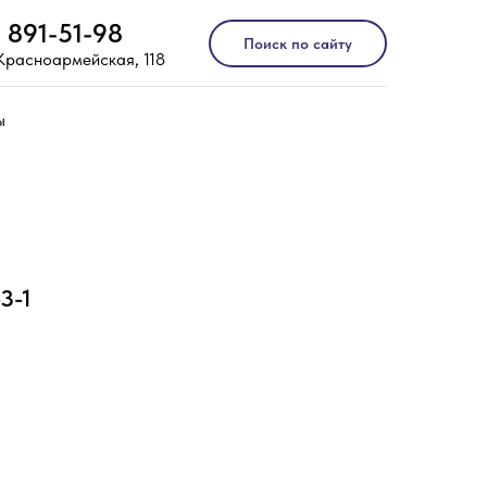
) 891-51-98
Поиск по сайту
 Красноармейская, 118
ы
3-1