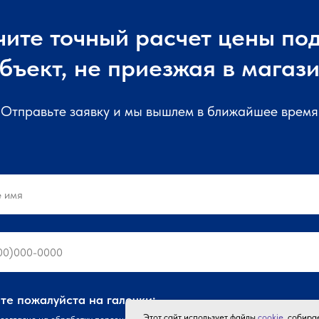
чите точный расчет цены под
бъект, не приезжая в магаз
Отправьте заявку и мы вышлем в ближайшее время
е пожалуйста на галочки:
Этот сайт использует файлы
cookie
, собир