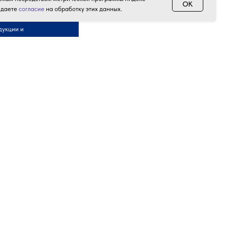
OK
 даете
согласие
на обработку этих данных.
дукции и
Акции и скидки
Контакты