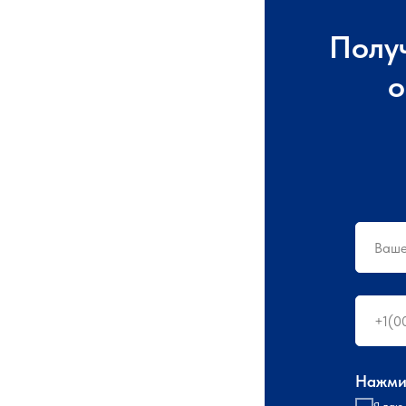
Полу
о
Нажмит