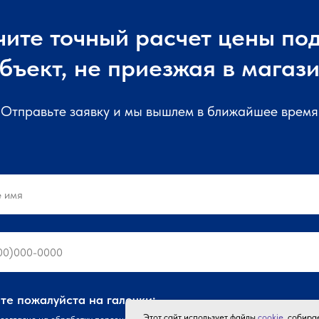
чите точный расчет цены под
бъект, не приезжая в магаз
Отправьте заявку и мы вышлем в ближайшее время
е пожалуйста на галочки:
Этот сайт использует файлы
cookie
, собир