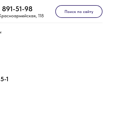
) 891-51-98
Поиск по сайту
 Красноармейская, 118
ы
5-1