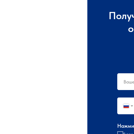
Полу
о
Нажмит