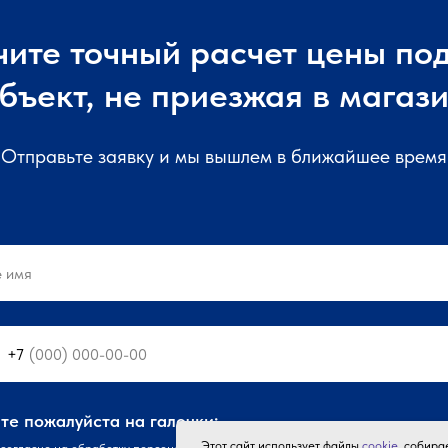
чите точный расчет цены под
бъект, не приезжая в магаз
Отправьте заявку и мы вышлем в ближайшее время
+7
е пожалуйста на галочки:
Этот сайт использует файлы
cookie
, собир