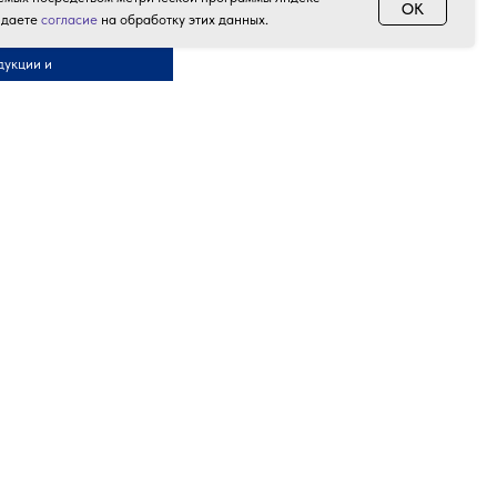
OK
 даете
согласие
на обработку этих данных.
дукции и
Акции и скидки
Контакты