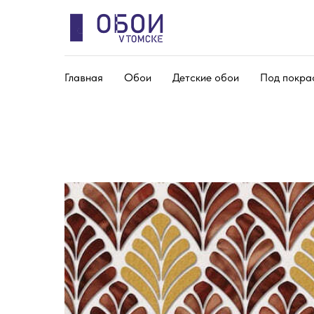
Главная
Обои
Детские обои
Под покра