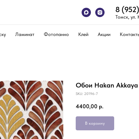
8 (952
Томск, ул.
ску
Ламинат
Фотопанно
Клей
Акции
Контакт
Обои Hakan Akkaya 
SKU:
20196-7
4400,00
р.
В корзину