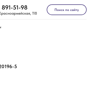
) 891-51-98
Поиск по сайту
 Красноармейская, 118
ы
20196-5