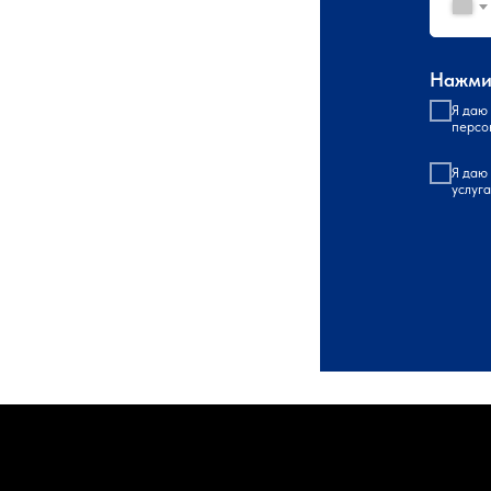
Нажмит
Я даю
персо
Я даю
услуг