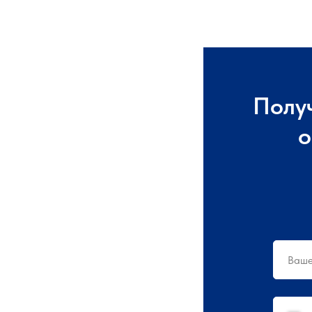
Полу
о