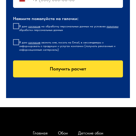
Нажмите пожалуйста на галочки:
Я даю
согласие
на обработку персональных данных на условиях
политики
обработки персональных данных
Я даю
согласие
звонить мне, писать на Email, в мессенджеры и
информировать о продукции и услугах компании (получать рекламные и
информационные материалы)
Получить расчет
Главная
Обои
Детские обои